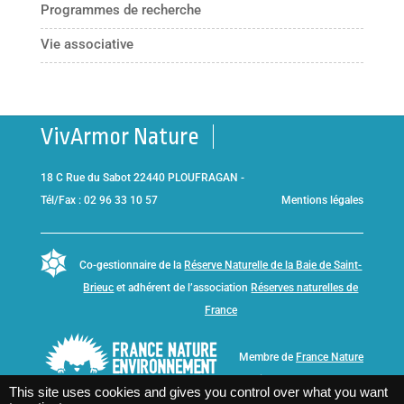
Programmes de recherche
Vie associative
VivArmor Nature
18 C Rue du Sabot 22440 PLOUFRAGAN -
Tél/Fax : 02 96 33 10 57
Mentions légales
Co-gestionnaire de la
Réserve Naturelle de la Baie de Saint-
Brieuc
et adhérent de l’association
Réserves naturelles de
France
Membre de
France Nature
Environnement Bretagne
This site uses cookies and gives you control over what you want