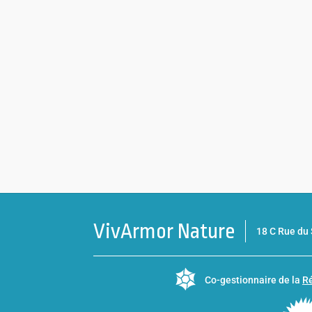
VivArmor Nature
18 C Rue d
Co-gestionnaire de la
Ré