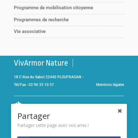
Programme de mobilisation citoyenne
Programmes de recherche
Vie associative
VivArmor Nature
18 C Rue du Sabot 22440 PLOUFRAGAN -
Tél/Fax : 02 96 33 10 57
Mentions légales
Co-gestionnaire de la
Réserve Naturelle de la Baie de Saint-
Partager
Brieuc
et adhérent de l’association
Réserves naturelles de
France
Partager cette page avec vos amis !