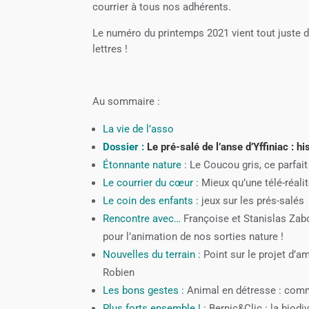
courrier à tous nos adhérents.
Le numéro du printemps 2021 vient tout juste d’
lettres !
Au sommaire :
La vie de l’asso
Dossier :
Le pré-salé de l’anse d’Yffiniac : hi
Étonnante nature :
Le Coucou gris, ce parfait
Le courrier du cœur :
Mieux qu’une télé-réalit
Le coin des enfants :
jeux sur les prés-salés
Rencontre avec…
Françoise et Stanislas Zabo
pour l’animation de nos sorties nature !
Nouvelles du terrain :
Point sur le projet d’
Robien
Les bons gestes :
Animal en détresse : comm
Plus forts ensemble !
: Bernic&Clic : la biodi