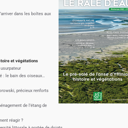
arriver dans les boîtes aux
stoire et végétations
 usurpateur
é : le bain des oiseaux…
rowski, précieux renforts
aménagement de l’étang de
ent réagir ?
versité littorale à portée de doigts