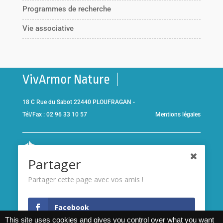
Programmes de recherche
Vie associative
VivArmor Nature
18 C Rue du Sabot 22440 PLOUFRAGAN -
Tél/Fax : 02 96 33 10 57
Mentions légales
Co-gestionnaire de la
Réserve Naturelle de la Baie de Saint-
Partager
Brieuc
et adhérent de l’association
Réserves naturelles de
France
Partager cette page avec vos amis !
Membre de
France Nature
Facebook
Environnement Bretagne
This site uses cookies and gives you control over what you want