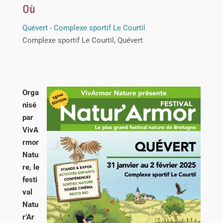
Où
Quévert - Complexe sportif Le Courtil
Complexe sportif Le Courtil, Quévert
Orga
nisé
par
VivA
rmor
Natu
re, le
festi
val
Natu
r’Ar