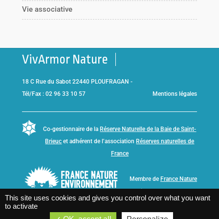
Vie associative
VivArmor Nature
18 C Rue du Sabot 22440 PLOUFRAGAN -
Tél/Fax : 02 96 33 10 57
Mentions légales
Co-gestionnaire de la
Réserve Naturelle de la Baie de Saint-
Brieuc
et adhérent de l’association
Réserves naturelles de
France
Membre de
France Nature
Environnement Bretagne
This site uses cookies and gives you control over what you want
to activate