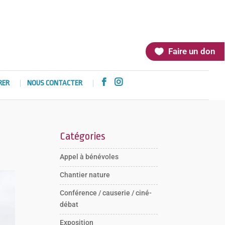
Faire un don


RER
NOUS CONTACTER
Catégories
Appel à bénévoles
Chantier nature
Conférence / causerie / ciné-
débat
Exposition