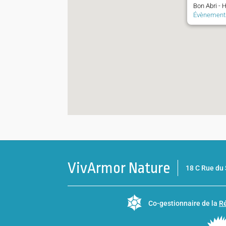
Bon Abri - H
Évènement
VivArmor Nature
18 C Rue d
Co-gestionnaire de la
Ré