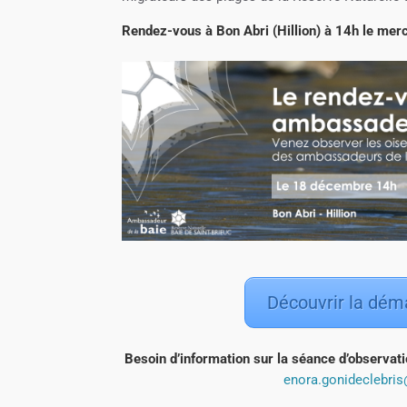
Rendez-vous à Bon Abri (Hillion) à 14h le merc
Découvrir la dém
Besoin d’information sur la séance d’observa
enora.gonideclebris