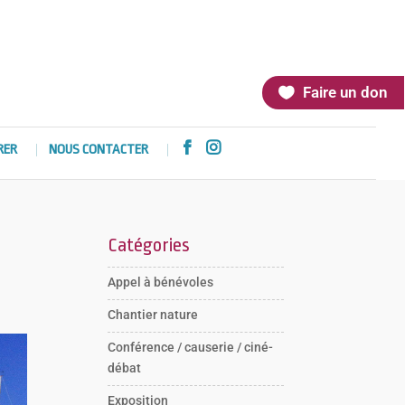
Faire un don


RER
NOUS CONTACTER
Catégories
Appel à bénévoles
Chantier nature
Conférence / causerie / ciné-
débat
Exposition