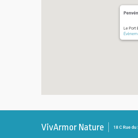
Penvén
Le Port
Évènem
VivArmor Nature
18 C Rue d