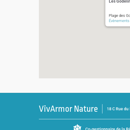
Les Godeli
Plage des Go
Évènements
VivArmor Nature
18 C Rue d
Co-gestionnaire de la
Ré