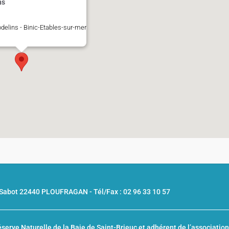
ns
delins - Binic-Etables-sur-mer
u Sabot 22440 PLOUFRAGAN -
Tél/Fax : 02 96 33 10 57
serve Naturelle de la Baie de Saint-Brieuc
et adhérent de l’associatio