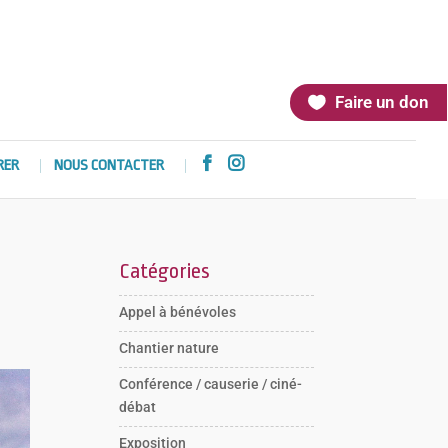
Faire un don


RER
NOUS CONTACTER
Catégories
Appel à bénévoles
Chantier nature
Conférence / causerie / ciné-
débat
Exposition