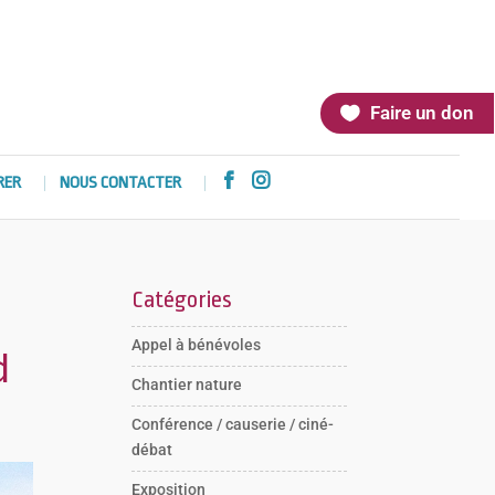
Faire un don


RER
NOUS CONTACTER
Catégories
Appel à bénévoles
d
Chantier nature
Conférence / causerie / ciné-
débat
Exposition