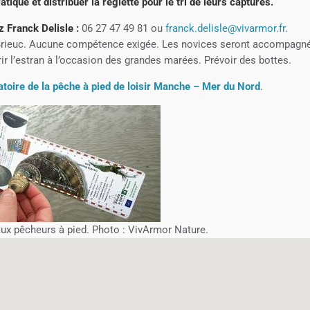
tique et distribuer la réglette pour le tri de leurs captures.
z Franck Delisle :
06 27 47 49 81 ou
franck.delisle@vivarmor.fr
.
t-Brieuc. Aucune compétence exigée. Les novices seront accompagn
ir l’estran à l’occasion des grandes marées. Prévoir des bottes.
toire de la pêche à pied de loisir Manche – Mer du Nord
.
aux pêcheurs à pied. Photo : VivArmor Nature.