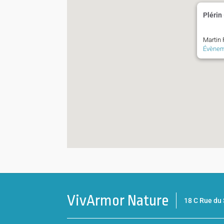
Plérin
Martin 
Évène
VivArmor Nature
18 C Rue d