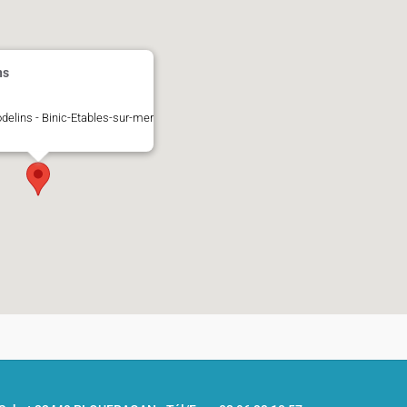
ns
delins - Binic-Etables-sur-mer