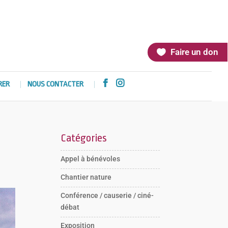
Faire un don


RER
NOUS CONTACTER
Catégories
Appel à bénévoles
Chantier nature
Conférence / causerie / ciné-
débat
Exposition