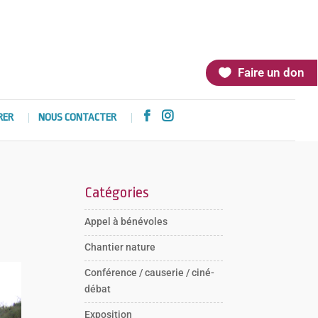
Faire un don


RER
NOUS CONTACTER
Catégories
Appel à bénévoles
Chantier nature
Conférence / causerie / ciné-
débat
Exposition