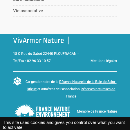
Vie associative
VivArmor Nature
18 C Rue du Sabot 22440 PLOUFRAGAN -
Tél/Fax : 02 96 33 10 57
Mentions légales
Co-gestionnaire de la
Réserve Naturelle de la Baie de Saint-
Brieuc
et adhérent de l’association
Réserves naturelles de
France
Membre de
France Nature
Environnement Bretagne
This site uses cookies and gives you control over what you want
to activate