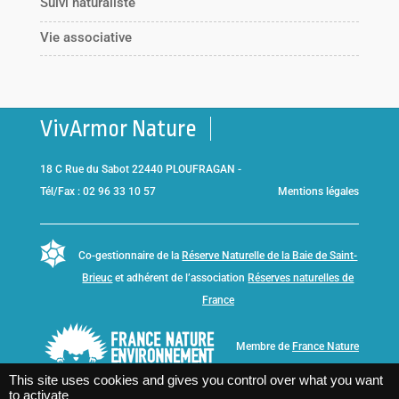
Suivi naturaliste
Vie associative
VivArmor Nature
18 C Rue du Sabot 22440 PLOUFRAGAN -
Tél/Fax : 02 96 33 10 57
Mentions légales
Co-gestionnaire de la
Réserve Naturelle de la Baie de Saint-
Brieuc
et adhérent de l’association
Réserves naturelles de
France
Membre de
France Nature
Environnement Bretagne
This site uses cookies and gives you control over what you want
to activate