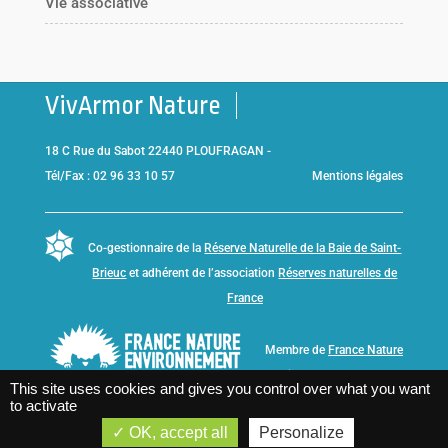
Vie associative
VivArmor Nature
18 C Rue du Sabot 22440 PLOUFRAGAN -
Tél/Fax : 02 96 33 10 57
Mentions légales
Co-gestionnaire de la
Réserve Naturelle de la Baie de Saint-
Brieuc
et adhérent de l’association
Réserves naturelles de
France
Membre de
France Nature
Environnement Bretagne
This site uses cookies and gives you control over what you want
to activate
OK, accept all
Personalize