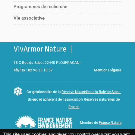
Programmes de recherche
Vie associative
VivArmor Nature
18 C Rue du Sabot 22440 PLOUFRAGAN -
Tél/Fax : 02 96 33 10 57
Mentions légales
Co-gestionnaire de la
Réserve Naturelle de la Baie de Saint-
Brieuc
et adhérent de l’association
Réserves naturelles de
France
Membre de
France Nature
Environnement Bretagne
This site uses cookies and gives you control over what you want