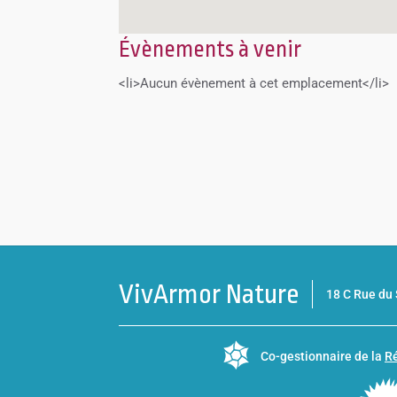
Évènements à venir
<li>Aucun évènement à cet emplacement</li>
VivArmor Nature
18 C Rue d
Co-gestionnaire de la
Ré