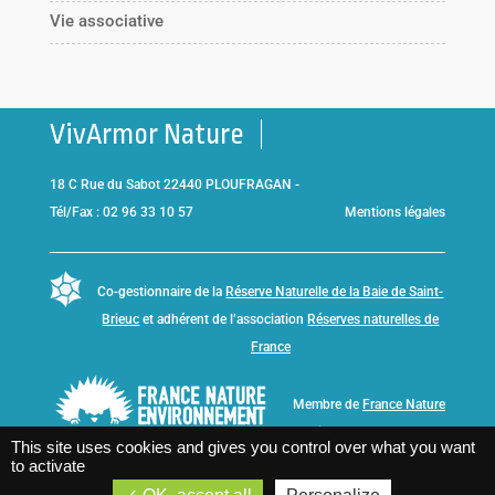
Vie associative
VivArmor Nature
18 C Rue du Sabot 22440 PLOUFRAGAN -
Tél/Fax : 02 96 33 10 57
Mentions légales
Co-gestionnaire de la
Réserve Naturelle de la Baie de Saint-
Brieuc
et adhérent de l’association
Réserves naturelles de
France
Membre de
France Nature
Environnement Bretagne
This site uses cookies and gives you control over what you want
to activate