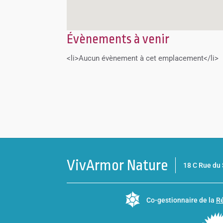
Évènements à venir
<li>Aucun évènement à cet emplacement</li>
VivArmor Nature
18 C Rue d
Co-gestionnaire de la
Ré