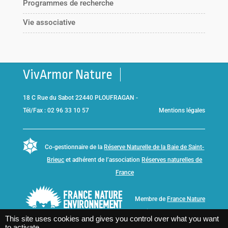
Programmes de recherche
Vie associative
VivArmor Nature
18 C Rue du Sabot 22440 PLOUFRAGAN -
Tél/Fax : 02 96 33 10 57
Mentions légales
Co-gestionnaire de la
Réserve Naturelle de la Baie de Saint-
Brieuc
et adhérent de l’association
Réserves naturelles de
France
Membre de
France Nature
Environnement Bretagne
This site uses cookies and gives you control over what you want
to activate