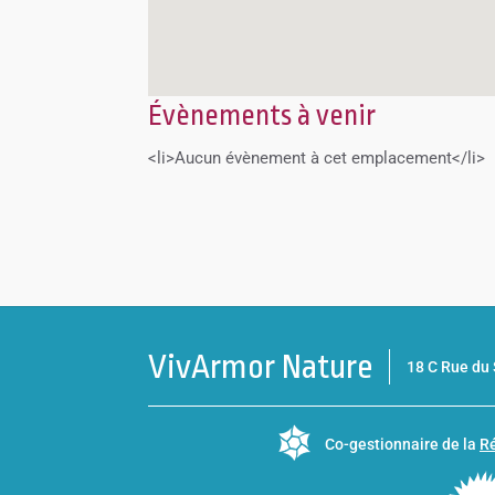
Évènements à venir
<li>Aucun évènement à cet emplacement</li>
VivArmor Nature
18 C Rue d
Co-gestionnaire de la
Ré