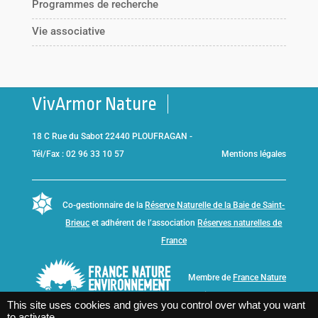
Programmes de recherche
Vie associative
VivArmor Nature
18 C Rue du Sabot 22440 PLOUFRAGAN -
Tél/Fax : 02 96 33 10 57
Mentions légales
Co-gestionnaire de la
Réserve Naturelle de la Baie de Saint-
Brieuc
et adhérent de l’association
Réserves naturelles de
France
Membre de
France Nature
Environnement Bretagne
This site uses cookies and gives you control over what you want
to activate