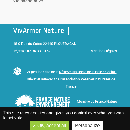
Vie associative
VivArmor Nature
18 C Rue du Sabot 22440 PLOUFRAGAN -
Tél/Fax : 02 96 33 10 57
Mentions légales
Co-gestionnaire de la
Réserve Naturelle de la Baie de Saint-
Brieuc
et adhérent de l’association
Réserves naturelles de
France
Membre de
France Nature
Environnement Bretagne
This site uses cookies and gives you control over what you want
to activate
OK, accept all
Personalize