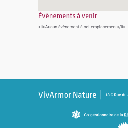
Évènements à venir
<li>Aucun évènement à cet emplacement</li>
VivArmor Nature
18 C Rue d
Co-gestionnaire de la
Ré