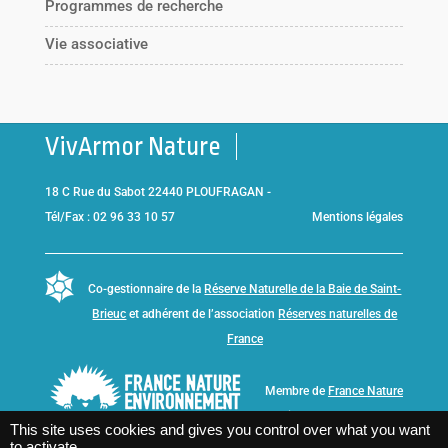
Programmes de recherche
Vie associative
VivArmor Nature
18 C Rue du Sabot 22440 PLOUFRAGAN -
Tél/Fax : 02 96 33 10 57
Mentions légales
Co-gestionnaire de la
Réserve Naturelle de la Baie de Saint-
Brieuc
et adhérent de l’association
Réserves naturelles de
France
Membre de
France Nature
Environnement Bretagne
This site uses cookies and gives you control over what you want
to activate