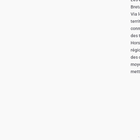
Bret
Via 
terr
conn
des 
Hors
régi
des 
moye
mett