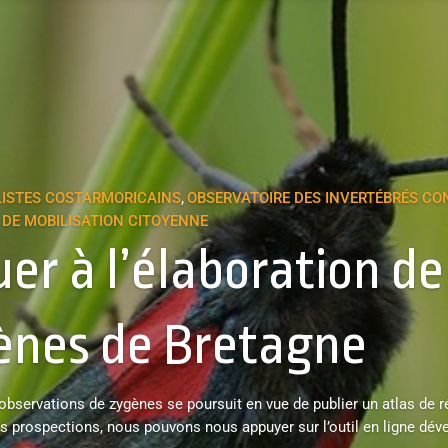
LISTES COSTARMORICAINS
OBSERVATOIRE DES INVERTÉBRÉS CO
,
DE MOBILISATION CITOYENNE
er à l’élaboration de 
ènes de Bretagne
 observations de zygènes se poursuit en vue de publier un atlas de ré
les prospections, nous pouvons nous appuyer sur l’outil en ligne dév