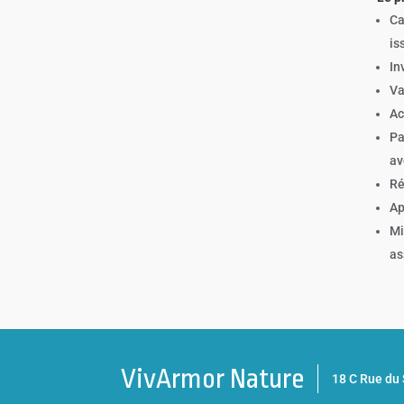
Ca
is
In
Va
Ac
Pa
av
Ré
Ap
Mi
as
VivArmor Nature
18 C Rue d