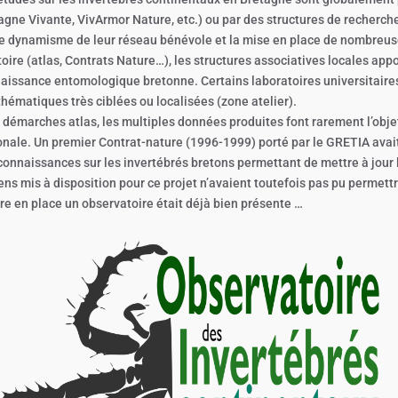
agne Vivante, VivArmor Nature, etc.) ou par des structures de recherche
le dynamisme de leur réseau bénévole et la mise en place de nombreus
itoire (atlas, Contrats Nature…), les structures associatives locales app
aissance entomologique bretonne. Certains laboratoires universitaires 
thématiques très ciblées ou localisées (zone atelier).
 démarches atlas, les multiples données produites font rarement l’obj
onale. Un premier Contrat-nature (1996-1999) porté par le GRETIA avait
connaissances sur les invertébrés bretons permettant de mettre à jour l
ns mis à disposition pour ce projet n’avaient toutefois pas pu permettr
re en place un observatoire était déjà bien présente …