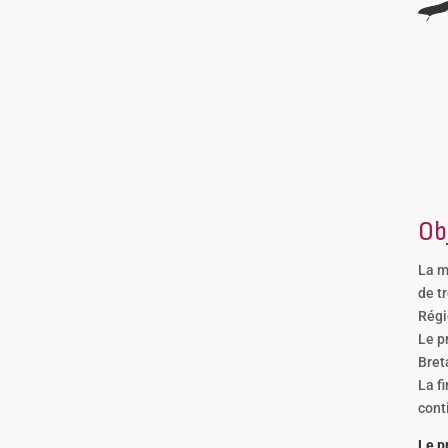
Ob
La m
de t
Régi
Le p
Bret
La f
cont
Le p