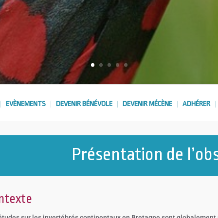
EVÈNEMENTS
DEVENIR BÉNÉVOLE
DEVENIR MÉCÈNE
ADHÉRER
Présentation de l’ob
ntexte
études sur les invertébrés continentaux en Bretagne sont globalement 