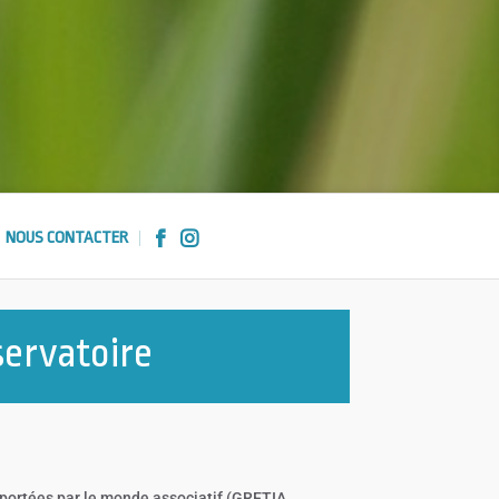
NOUS CONTACTER


servatoire
portées par le monde associatif (GRETIA,