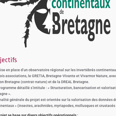
jectifs
ise en place d’un observatoire régional sur les invertébrés continentau
rois associations, le GRETIA, Bretagne-Vivante et Vivarmor Nature, avec 
on Bretagne (contrat-nature) et de la DREAL Bretagne.
rogramme détaillé s’intitule : « Structuration, bancarisation et valoris
agne ».
inalité générale du projet est orientée sur la valorisation des données 
inentaux » (insectes, arachnides, myriapodes, mollusques et crustacés 
rojet se base sur divers objectifs opérationnels :