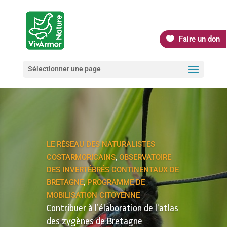
Faire un don
Sélectionner une page
LE RÉSEAU DES NATURALISTES
COSTARMORICAINS
,
OBSERVATOIRE
DES INVERTÉBRÉS CONTINENTAUX DE
BRETAGNE
,
PROGRAMME DE
MOBILISATION CITOYENNE
Contribuer à l’élaboration de l’atlas
des zygènes de Bretagne