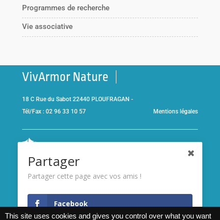
Programmes de recherche
Vie associative
VivArmor Nature
18 C Rue du Sabot 22440 PLOUFRAGAN -
Tél/Fax : 02 96 33 10 57
Mentions légales
Co-gestionnaire de la
Réserve Naturelle de la Baie de Saint-
Partager
Brieuc
et adhérent de l’association
Réserves naturelles de
France
Partager cette page avec vos amis !
Membre de
France Nature
Facebook
Environnement Bretagne
This site uses cookies and gives you control over what you want