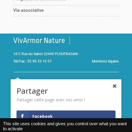
Vie associative
VivArmor Nature
18 C Rue du Sabot 22440 PLOUFRAGAN -
Tél/Fax : 02 96 33 10 57
Mentions légales
Co-gestionnaire de la
Réserve Naturelle de la Baie de Saint-
Partager
Brieuc
et adhérent de l’association
Réserves naturelles de
France
Partager cette page avec vos amis !
Membre de
France Nature
Facebook
Environnement Bretagne
This site uses cookies and gives you control over what you want
to activate
Twitter