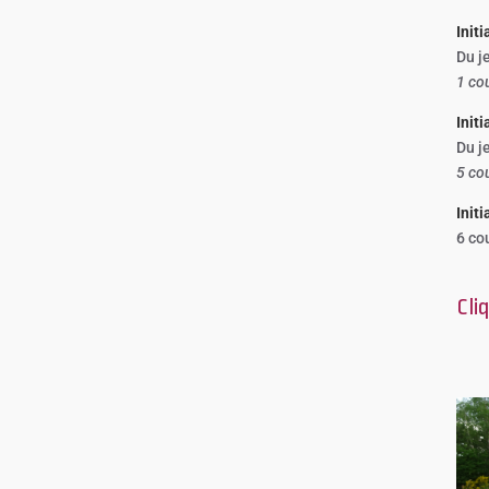
Init
Du j
1 cou
Init
Du j
5 cou
Initi
6 co
Cli