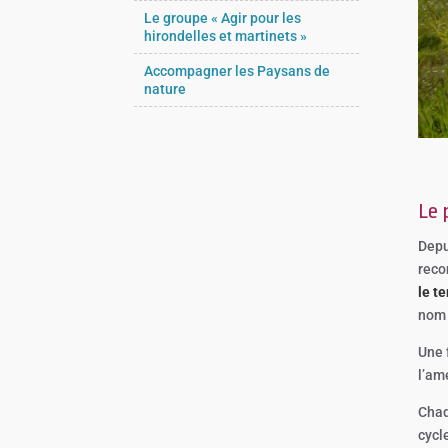
Le groupe « Agir pour les
hirondelles et martinets »
Accompagner les Paysans de
nature
Le 
Depu
reco
le te
nom 
Une f
l’am
Chaq
cycl