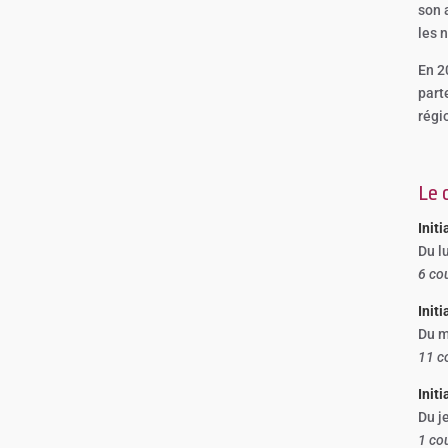
son 
les 
En 20
part
régi
Le 
Initi
Du l
6 co
Init
Du m
11 c
Init
Du j
1 cou