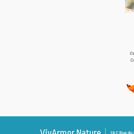
Ce
C
VivArmor Nature
18 C Rue d