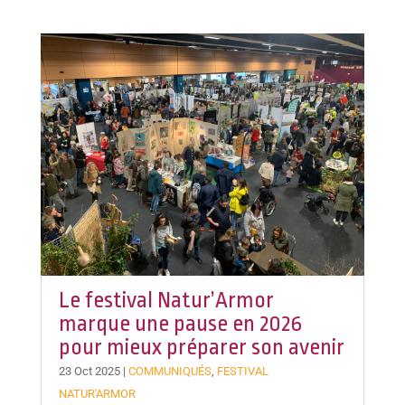
Le festival Natur’Armor
marque une pause en 2026
pour mieux préparer son avenir
23 Oct 2025
|
COMMUNIQUÉS
,
FESTIVAL
NATUR'ARMOR