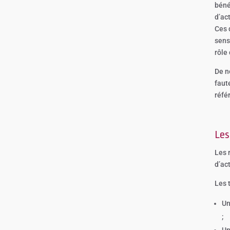
béné
d’ac
Ces 
sens
rôle
De n
faut
référ
Les
Les 
d’ac
Les 
Un
;
Un