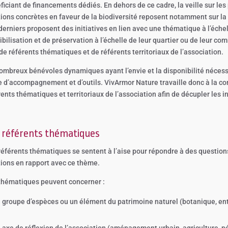
ficiant de financements dédiés. En dehors de ce cadre, la veille sur l
tions concrètes en faveur de la biodiversité reposent notamment sur la
derniers proposent des initiatives en lien avec une thématique à l’éch
ibilisation et de préservation à l’échelle de leur quartier ou de leur co
 de référents thématiques et de référents territoriaux de l’association.
ombreux bénévoles dynamiques ayant l’envie et la disponibilité nécessa
e d’accompagnement et d’outils. VivArmor Nature travaille donc à la con
ents thématiques et territoriaux de l’association afin de décupler les init
 référents thématiques
référents thématiques se sentent à l’aise pour répondre à des questio
tions en rapport avec ce thème.
thématiques peuvent concerner :
 groupe d’espèces ou un élément du patrimoine naturel (botanique, ent
 axe de réflexion de l’association (aménagement urbain, agriculture, p