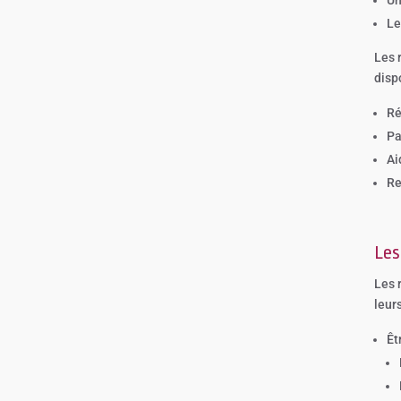
Le
Les 
dispo
Ré
Pa
Ai
Re
Les
Les 
leurs
Êt