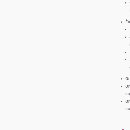
Êt
Or
Or
na
Or
la