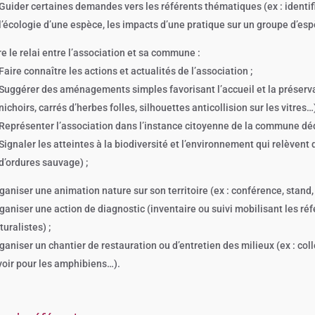
Guider certaines demandes vers les référents thématiques (ex : identifi
l’écologie d’une espèce, les impacts d’une pratique sur un groupe d’esp
re le relai entre l’association et sa commune :
Faire connaître les actions et actualités de l’association ;
Suggérer des aménagements simples favorisant l’accueil et la préservati
nichoirs, carrés d’herbes folles, silhouettes anticollision sur les vitres…)
Représenter l’association dans l’instance citoyenne de la commune dédi
Signaler les atteintes à la biodiversité et l’environnement qui relèven
d’ordures sauvage) ;
ganiser une animation nature sur son territoire (ex : conférence, stand, 
ganiser une action de diagnostic (inventaire ou suivi mobilisant les r
turalistes) ;
ganiser un chantier de restauration ou d’entretien des milieux (ex : col
voir pour les amphibiens…).