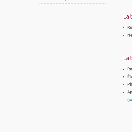
La 
Re
Ne
La 
Re
Él
Ph
Ap
(
s