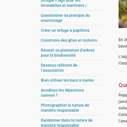
Groupe « Agir pour les
hirondelles et martinets »
Questionner sa pratique du
nourrissage
Créer un refuge à papillons
En 2
Construire des gîtes et nichoirs
béné
Réussir sa plantation d’arbres
pour la biodiversité
L’ob
l’in
Devenez référent de
l’association
Bien utiliser les bacs à marée
Que 
Anodines les déjections
Rapp
canines ?
janv
Photographier la nature de
vuln
manière responsable
Cela
Randonner dans la nature de
l’am
manière responsable